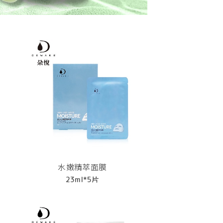
水嫩精萃面膜
23ml*5片