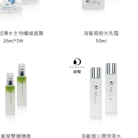
超導水生物纖維面膜
海葡萄極光乳霜
26ml*3片
50ml
海葡萄雙層精華
海葡萄沁潤保濕水