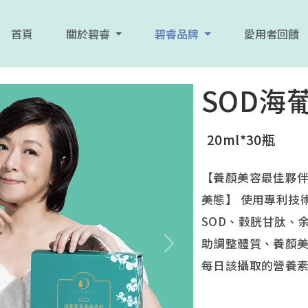
首頁
關於碧睿
碧睿品牌
愛用者回饋
SOD海
20ml*30瓶
【養顏美容最佳夥
美態】 使用專利技
SOD、穀胱甘肽、
助調整體質、養顏
下一張
每日該攝取的營養